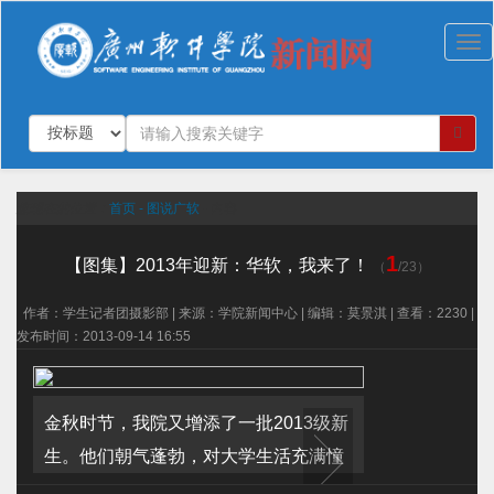
切
换
导
航
您现在的位置：
首页 -
图说广软
- 内容
1
【图集】2013年迎新：华软，我来了！
（
/23）
作者：学生记者团摄影部 | 来源：学院新闻中心 | 编辑：莫景淇 | 查看：2230 |
发布时间：2013-09-14 16:55
金秋时节，我院又增添了一批2013级新
生。他们朝气蓬勃，对大学生活充满憧
憬，对未来充满期待；注册现场，迎新