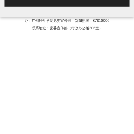
志愿者、学长、老师和家长带着热切的
关怀，给予新同学大学第一天最深刻的
办：广州软件学院党委宣传部 新闻热线：87818006
感动。下面是学生记者在报到当天捕捉
联系地址：党委宣传部（行政办公楼206室）
到的部分画面……